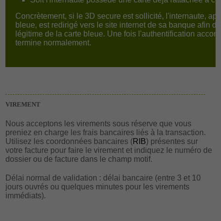
Concrètement, si le 3D secure est sollicité, l'internaute, ap
bleue, est redirigé vers le site internet de sa banque afin d
légitime de la carte bleue. Une fois l'authentification acco
termine normalement.
VIREMENT
Nous acceptons les virements sous réserve que vous
preniez en charge les frais bancaires liés à la transaction.
Utilisez les coordonnées bancaires (
RIB
) présentes sur
votre facture pour faire le virement et indiquez le numéro de
dossier ou de facture dans le champ motif.
Délai normal de validation : délai bancaire (entre 3 et 10
jours ouvrés ou quelques minutes pour les virements
immédiats).