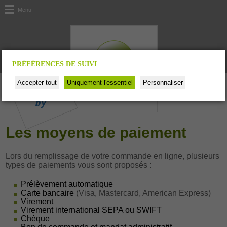
Menu
PRÉFÉRENCES DE SUIVI
Les moyens de paiement
Lors du remplissage de votre commande en ligne, plusieurs
types de paiements vous sont proposés :
Prélèvement automatique
Carte bancaire
(Visa, Mastercard, American Express)
Virement
Virement international SEPA ou SWIFT
Chèque