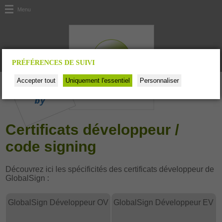
Menu
PRÉFÉRENCES DE SUIVI
Certificats développeur /
code signing
Découvrez ici les spécificités des certificats développeur de
GlobalSign :
GlobalSign Développeur OV
GlobalSign Développeur EV